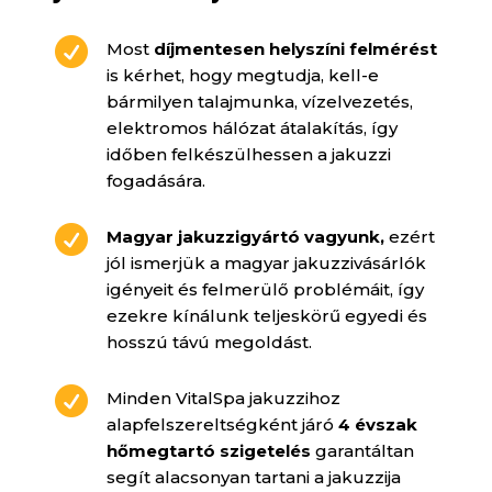

Most
díjmentesen helyszíni felmérést
is kérhet, hogy megtudja, kell-e
bármilyen talajmunka, vízelvezetés,
elektromos hálózat átalakítás, így
időben felkészülhessen a jakuzzi
fogadására.

Magyar jakuzzigyártó vagyunk,
ezért
jól ismerjük a magyar jakuzzivásárlók
igényeit és felmerülő problémáit, így
ezekre kínálunk teljeskörű egyedi és
hosszú távú megoldást.

Minden VitalSpa jakuzzihoz
alapfelszereltségként járó
4 évszak
hőmegtartó szigetelés
garantáltan
segít alacsonyan tartani a jakuzzija