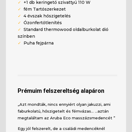
✓
+1 db keringető szivattyú 110 W
✓
fém Tartószerkezet
✓
4 évszak hőszigetelés
✓
Ózonfertőtlenítés
✓
Standard thermowood oldalburkolat dió
színben
✓
Puha fejpárna
Prémuim felszereltség alapáron
„Azt mondták, nincs ennyiért olyan jakuzzi, ami
faburkolatú, hőszigetelt és fémvázas… …aztán
megtaláltam az Aruba Eco masszázsmedencét ”
Egy jól felszerelt, de a családi medencéknél