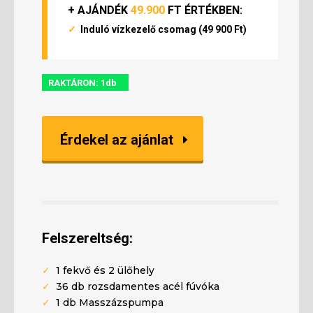
+ AJÁNDÉK
49.900
FT
ÉRTÉKBEN:
✓
Induló vízkezelő csomag (49 900 Ft)
RAKTÁRON: 1db
Érdekel az ajánlat
Felszereltség:
✓
1 fekvő és 2 ülőhely
✓
36 db rozsdamentes acél fúvóka
✓
1 db Masszázspumpa