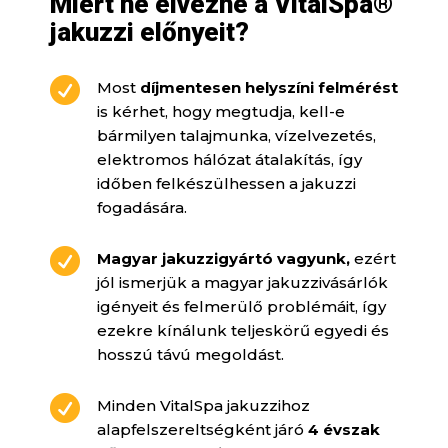
Miért ne élvezné a VitalSpa®
jakuzzi előnyeit?

Most
díjmentesen helyszíni felmérést
is kérhet, hogy megtudja, kell-e
bármilyen talajmunka, vízelvezetés,
elektromos hálózat átalakítás, így
időben felkészülhessen a jakuzzi
fogadására.

Magyar jakuzzigyártó vagyunk,
ezért
jól ismerjük a magyar jakuzzivásárlók
igényeit és felmerülő problémáit, így
ezekre kínálunk teljeskörű egyedi és
hosszú távú megoldást.

Minden VitalSpa jakuzzihoz
alapfelszereltségként járó
4 évszak