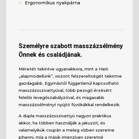
✓
Ergonomikus nyakpárna
Személyre szabott masszázsélmény
Önnek és családjának.
Méretét tekintve ugyanakkora, mint a Haiti
„alapmodellünk”, viszont felszereltségét tekintve
gazdagabb. Egymástól függetlenül kapcsolható
masszázsszivattyúval, több pezsgő érzésért
felelős levegőszabályzóval, és magasabb
masszázsélményt nyújtó fúvókákkal rendelkezik.
A dupla masszázsszivattyú nagyon praktikus
akkor, ha többen használják a jakuzzit, és
valamelyikük csupán a meleg vízben szeretne
pihenni, míg a másik intenzíven szeretné