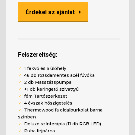
Érdekel az ajánlat
Felszereltség:
✓
1 fekvő és 5 ülőhely
✓
46 db rozsdamentes acél fúvóka
✓
2 db Masszázspumpa
✓
+1 db keringető szivattyú
✓
fém Tartószerkezet
✓
4 évszak hőszigetelés
✓
Thermowood fa oldalburkolat barna
színben
✓
Deluxe színterápia (11 db RGB LED)
✓
Puha fejpárna