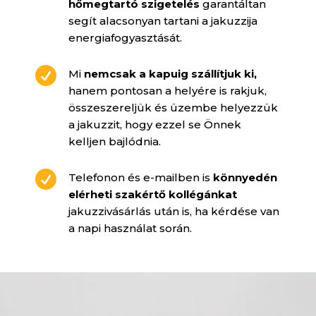
hőmegtartó szigetelés
garantáltan
segít alacsonyan tartani a jakuzzija
energiafogyasztását.

Mi
nemcsak a kapuig szállítjuk ki,
hanem pontosan a helyére is rakjuk,
összeszereljük és üzembe helyezzük
a jakuzzit, hogy ezzel se Önnek
kelljen bajlódnia.

Telefonon és e-mailben is
könnyedén
elérheti szakértő kollégánkat
jakuzzivásárlás után is, ha kérdése van
a napi használat során.