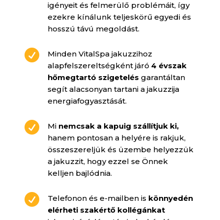
igényeit és felmerülő problémáit, így
ezekre kínálunk teljeskörű egyedi és
hosszú távú megoldást.

Minden VitalSpa jakuzzihoz
alapfelszereltségként járó
4 évszak
hőmegtartó szigetelés
garantáltan
segít alacsonyan tartani a jakuzzija
energiafogyasztását.

Mi
nemcsak a kapuig szállítjuk ki,
hanem pontosan a helyére is rakjuk,
összeszereljük és üzembe helyezzük
a jakuzzit, hogy ezzel se Önnek
kelljen bajlódnia.

Telefonon és e-mailben is
könnyedén
elérheti szakértő kollégánkat