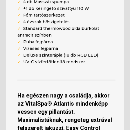
✓
4 db Masszázspumpa
✓
+1 db keringető szivattyú 110 W
✓
Fém tartószerkezet
✓
4 évszak hőszigetelés
✓
Standard thermowood
oldalburkolat
antracit színben
✓
Puha fejpárna
✓
Vízesés fejpárna
✓
Deluxe színterápia (18 db RGB LED)
✓
UV-C vízfertőtlenítő rendszer
Ha egészen nagy a családja, akkor
az VitalSpa® Atlantis mindenképp
vessen egy pillantást.
Maximalistáknak, rengeteg extrával
felszerelt jakuzzi, Easy Control