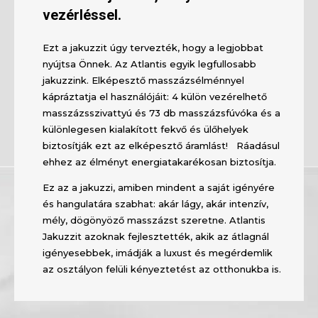
vezérléssel.
Ezt a jakuzzit úgy tervezték, hogy a legjobbat
nyújtsa Önnek. Az Atlantis egyik legfullosabb
jakuzzink. Elképesztő masszázsélménnyel
kápráztatja el használójáit: 4 külön vezérelhető
masszázsszivattyú és 73 db masszázsfúvóka és a
különlegesen kialakított fekvő és ülőhelyek
biztosítják ezt az elképesztő áramlást! Ráadásul
ehhez az élményt energiatakarékosan biztosítja.
Ez az a jakuzzi, amiben mindent a saját igényére
és hangulatára szabhat: akár lágy, akár intenzív,
mély, dögönyöző masszázst szeretne. Atlantis
Jakuzzit azoknak fejlesztették, akik az átlagnál
igényesebbek, imádják a luxust és megérdemlik
az osztályon felüli kényeztetést az otthonukba is.