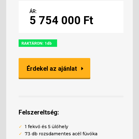
ÁR:
5 754 000 Ft
RAKTÁRON: 1db
Érdekel az ajánlat
Felszereltség:
✓
1 fekvő és 5 ülőhely
✓
73
db rozsdamentes acél fúvóka