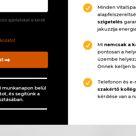

Minden VitalSpa
alapfelszerelts
szigetelés
garan
jakuzzija energi

Mi
nemcsak a kap
pontosan a helyé
üzembe helyezzü
Önnek kelljen ba

Telefonon és e-
 1 munkanapon belül
szakértő kollé
ot, és segítünk a
kérdése van a na
asztásában.