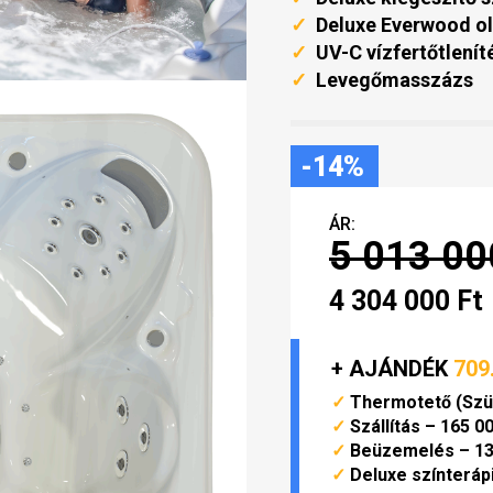
✓
Deluxe Everwood old
✓
UV-C vízfertőtlenít
✓
Levegőmasszázs
-14%
ÁR:
5 013 00
4 304 000 Ft
+ AJÁNDÉK
709
✓
Thermotető (Szür
✓
Szállítás – 165 0
✓
Beüzemelés – 13
✓
Deluxe színterápi