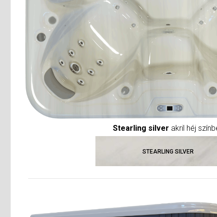
Stearling silver
akril héj szín
STEARLING SILVER