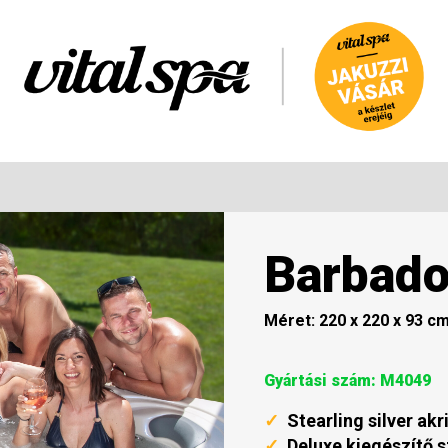
Barbad
Méret: 220 x 220 x 93 c
Gyártási szám: M4049
✓
Stearling silver akri
✓
Deluxe kiegészítő s