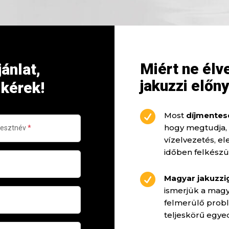
Miért ne élv
jánlat,
jakuzzi előny
 kérek!

Most
díjmentese
hogy megtudja, 
vízelvezetés, el
időben felkészü

Magyar jakuzzi
ismerjük a magya
felmerülő probl
teljeskörű egye