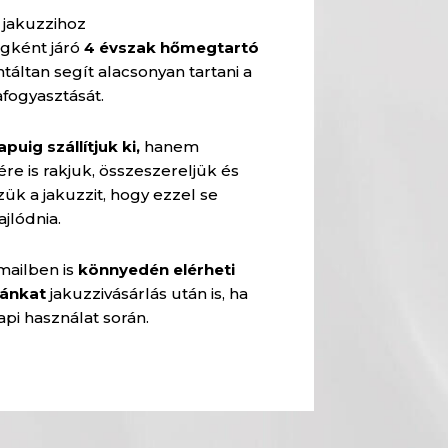
 jakuzzihoz
égként járó
4 évszak hőmegtartó
táltan segít alacsonyan tartani a
afogyasztását.
uig szállítjuk ki,
hanem
re is rakjuk, összeszereljük és
k a jakuzzit, hogy ezzel se
jlódnia.
mailben is
könnyedén elérheti
gánkat
jakuzzivásárlás után is, ha
pi használat során.