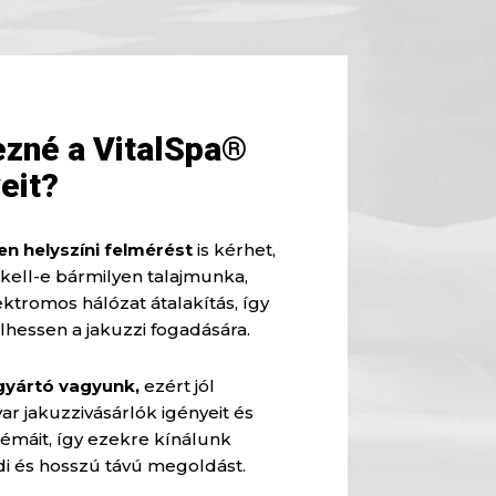
ezné a VitalSpa®
eit?
n helyszíni felmérést
is kérhet,
kell-e bármilyen talajmunka,
ektromos hálózat átalakítás, így
lhessen a jakuzzi fogadására.
gyártó vagyunk,
ezért jól
r jakuzzivásárlók igényeit és
émáit, így ezekre kínálunk
di és hosszú távú megoldást.