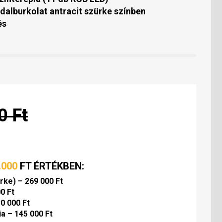
alburkolat antracit szürke színben
és
0 Ft
.000
FT
ÉRTÉKBEN:
ke) – 269 000 Ft
00 Ft
0 000 Ft
a – 145 000 Ft