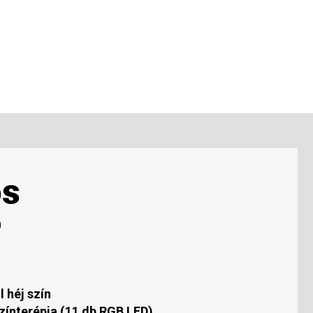
os
m
l héj szín
zínterépia (11 db RGB LED)