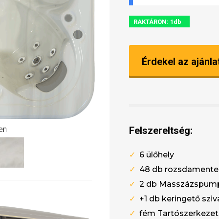
RAKTÁRON: 1db
Érdekel az ajánla
Felszereltség:
ben
✓
6 ülőhely
✓
48 db rozsdamentes
✓
2
db Masszázspum
✓
+1 db keringető szi
✓
fém Tartószerkezet