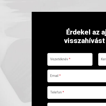
Érdekel az a
visszahívást