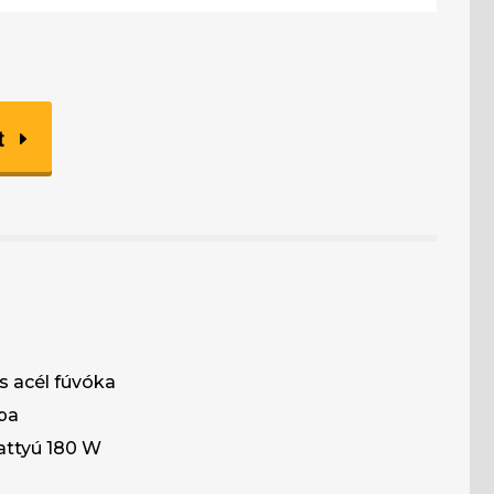
t
 acél fúvóka
pa
vattyú 180 W