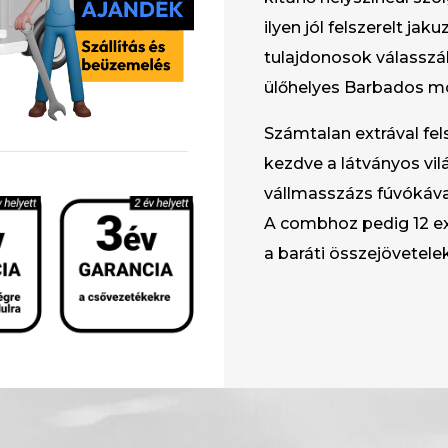
ilyen jól felszerelt jak
tulajdonosok válasszák
ülőhelyes Barbados mo
Számtalan extrával fel
kezdve a látványos vil
vállmasszázs fúvókával 
A combhoz pedig 12 ext
a baráti összejövetele