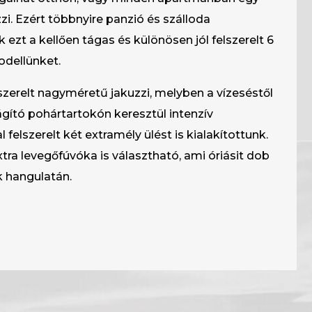
uzzi. Ezért többnyire panzió és szálloda
 ezt a kellően tágas és különösen jól felszerelt 6
dellünket.
szerelt nagyméretű jakuzzi, melyben a vízeséstől
ágító pohártartokón keresztül intenzív
felszerelt két extramély ülést is kialakítottunk.
ra levegőfúvóka is választható, ami óriásit dob
k hangulatán.