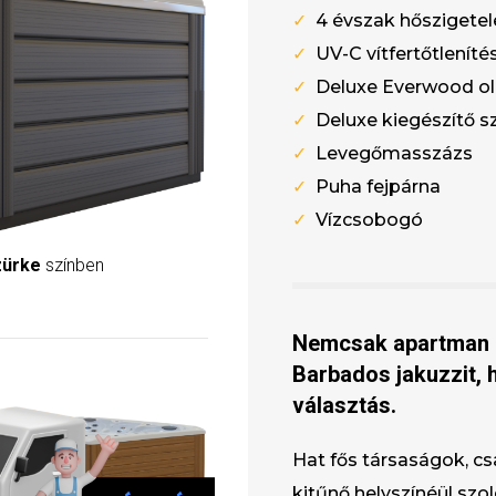
✓
4 évszak hőszigetel
✓
UV-C vítfertőtleníté
✓
Deluxe Everwood ol
✓
Deluxe kiegészítő s
✓
Levegőmasszázs
✓
Puha fejpárna
✓
V
ízcsobogó
ürke
színben
Nemcsak apartman é
Barbados jakuzzit,
választás.
Hat fős társaságok, c
kitűnő helyszínéül sz