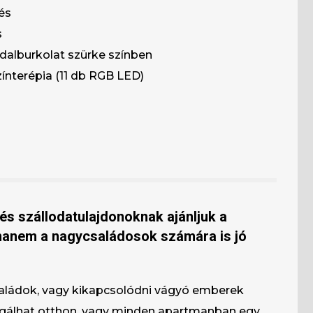
és
s
dalburkolat szürke színben
zínterépia (11 db RGB LED)
s szállodatulajdonoknak ajánljuk a
 hanem a nagycsaládosok számára is jó
saládok, vagy kikapcsolódni vágyó emberek
olgálhat otthon, vagy minden apartmanban egy