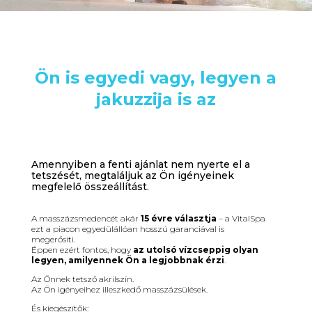
Ön is egyedi vagy, legyen a
jakuzzija is az
Amennyiben a fenti ajánlat nem nyerte el a
tetszését, megtaláljuk az Ön igényeinek
megfelelő összeállítást.
A masszázsmedencét akár
15 évre választja
– a VitalSpa
ezt a piacon egyedülállóan hosszú garanciával is
megerősíti.
Éppen ezért fontos, hogy
az utolsó vízcseppig olyan
legyen, amilyennek Ön a legjobbnak érzi
.
Az Önnek tetsző akrilszín.
Az Ön igényeihez illeszkedő masszázsülések.
És kiegészítők: