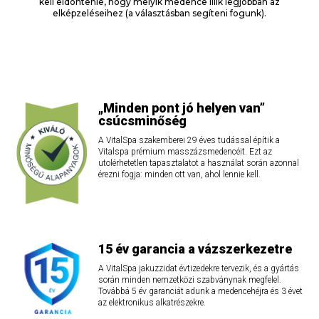
kell eldöntenie, hogy melyik medence illik legjobban az
elképzeléseihez (a választásban segíteni fogunk).
„Minden pont jó helyen van”
csúcsminőség
A VitalSpa szakemberei 29 éves tudással építik a
Vitalspa prémium masszázsmedencéit. Ezt az
utolérhetetlen tapasztalatot a használat során azonnal
érezni fogja: minden ott van, ahol lennie kell.
15 év garancia a vázszerkezetre
A VitalSpa jakuzzidat évtizedekre tervezik, és a gyártás
során minden nemzetközi szabványnak megfelel.
Továbbá 5 év garanciát adunk a medencehéjra és 3 évet
az elektronikus alkatrészekre.