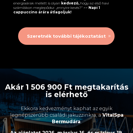
energiaárak mellett is olyan
kedvező,
hogy az első havi
számlákon meglepődsz: „ennyire kevés?” >>
Napi 1
cappuccino árára átlagoljuk!
Szeretnék további tájékoztatást
Akár
1 506 900 Ft megtakarítás
is elérhető
Ekkora kedvezményt kaphat az egyik
legnépszerűbb családi jakuzzinkra, a
VitalSpa
Bermudára
.
Az ajánlatot 2026. március 16. és máricus 19.