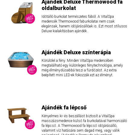
Ajándék Deluxe Thermowood fa
oldalburkolat
Időtálló burkolat természetes fából. A VitalSpa
medencék Thermowood faburkolatai nem csak
elegánsak, hanem időjárásállóak is. Ezt most stílusos
Deluxe kialakításban ajándék.
Ajándék Deluxe színterápia
Körülölel a fény. Minden VitalSpa medencében
megtalálható egy különleges fénytechnológia, amely
még élménydúsabbá teszi a fürdőzést. Az extra
beépített mini LED-ek fokozzák ezt az élményt.
Ajándék fa lépcső
Kényelmes ki- és beszállást biztosít a VitalSpa
masszázsmedence külső fa burkolatával harmonizáló
fa lépcső. A Thermowood fa lépcső időjárásálló,
valamint víz hatására sem dagad meg, vagy válik