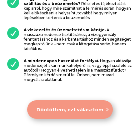

szállítás és a beüzemelés?
Részletes tájékoztatást
kap arról, hogy mire számíthat a felmérés során, hogyan
kell előkészíteni a helyszínt, továbbá hogy milyen
lépésekben történik a beüzemelés.

A vízkezelés és üzemeltetés mikéntje.
A
masszázsmedence tisztításához, a vízegyensúly
fenntartásához és a karbantartáshoz minden segítséget
megkap tőlünk – nem csak a látogatása során, hanem
később is.

A mindennapos használat fortélyai.
Hogyan aktiválja
medencéjét akár munkahelyéről is, vagy épp hazafelé az
autóból? Hogyan élvezheti télen is a masszázsfürdőt?
Bármilyen kérdés merül fel Önben, nem marad
megválaszolatlanul.
Döntöttem, ezt választom