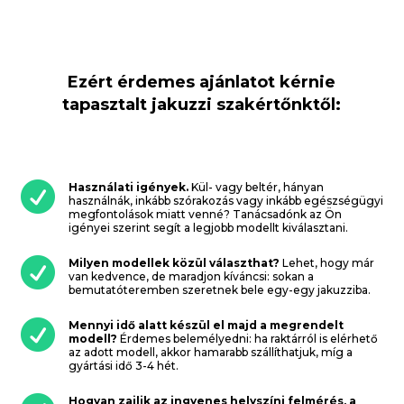
Ezért érdemes ajánlatot kérnie
tapasztalt jakuzzi szakértőnktől:

Használati igények.
Kül- vagy beltér, hányan
használnák, inkább szórakozás vagy inkább egészségügyi
megfontolások miatt venné? Tanácsadónk az Ön
igényei szerint segít a legjobb modellt kiválasztani.

Milyen modellek közül választhat?
Lehet, hogy már
van kedvence, de maradjon kíváncsi: sokan a
bemutatóteremben szeretnek bele egy-egy jakuzziba.

Mennyi idő alatt készül el majd a megrendelt
modell?
Érdemes belemélyedni: ha raktárról is elérhető
az adott modell, akkor hamarabb szállíthatjuk, míg a
gyártási idő 3-4 hét.
Hogyan zajlik az ingyenes helyszíni felmérés, a