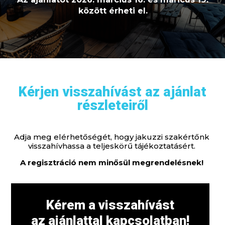
között érheti el.
Kérjen visszahívást az ajánlat
részleteiről
Adja meg elérhetőségét, hogy jakuzzi szakértőnk
visszahívhassa a teljeskörű tájékoztatásért.
A regisztráció nem minősül megrendelésnek!
Kérem a visszahívást
az ajánlattal kapcsolatban!