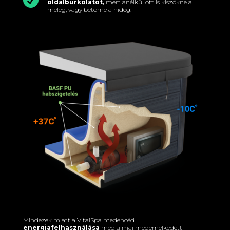
oldalburkolatot,
mert anélkül ott is kiszökne a
meleg, vagy betörne a hideg.
Mindezek miatt a VitalSpa medencéd
energiafelhasználása
még a mai megemelkedett