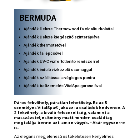
BERMUDA
Ajándék Deluxe Thermowood fa oldalburkolattal
Ajándék Deluxe kiegészítő színterápiával
Ajándék thermotetővel
Ajándék fa lépcsővel
Ajándék UV-C vízfertőtlenítő rendszerrel
Ajándék induló vízkezelő csomaggal
Ajándék szállítással a végleges pontra
Ajándék beüzemelés VitalSpa garanciával
Páros fekvőhely, páratlan lehetőség. Ez az 5
személyes VitalSpa® jakuzzi a családok kedvence. A
2 fekvőhely, a kiváló felszereltség, valamint a
masszázsteljesítmény miatt minden családtag
megtalálja benne azt, amire vágyik. – Akár egyszerre
is.
Az elegáns megjelenésű és tökéletesen kényelmes