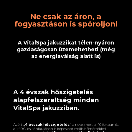
Ne csak az áron, a
fogyasztáson is spóroljon!
A VitalSpa jakuzzikat télen-nyáron
gazdaságosan üzemeltetheti (még
az energiaválság alatt is)
A 4 évszak hőszigetelés
alapfelszereltség minden
VitalSpa jakuzziban.
Azért
„4 évszak hőszigetelés”
a neve, mert a -10 fokban és
a +40’C-os kánikulában is képes optimális hőmérsékleti