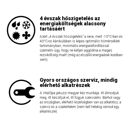
4 évszak hőszigetelés az
energiaköltségek alacsony
tartásáért
Azért „4 évszak hőszigetelés” a neve, mert -10°C-ban és
40°C-os kánikulában is képes optimális hőmérsékleti
tartományban, minimális energiaráfordítással
üzemelni úgy, hogy ne kelljen aggódnia a magas
rezsiköltség miatt (még az elszálló energiaárak korában
sem).
Gyors országos szerviz, mindig
elérhető alkatrészek
A VitalSpa jakuzzi magyar kéz munkája: itt álmodjuk
meg, itt készítjük el, itt fogjuk szervizelni. Bárhol vagy
az országban, elérhető közelségben van az alkatrész, a
szerviz és a szakértelem (nem kell hetekig várnod egy
alkatrészre).