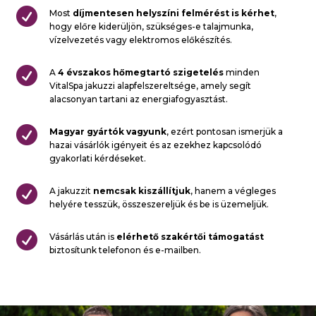

Most
díjmentesen
helyszíni felmérést is kérhet
,
hogy előre kiderüljön, szükséges-e talajmunka,
vízelvezetés vagy elektromos előkészítés.

A
4 évszakos hőmegtartó szigetelés
minden
VitalSpa jakuzzi alapfelszereltsége, amely segít
alacsonyan tartani az energiafogyasztást.

Magyar gyártók vagyunk
, ezért pontosan ismerjük a
hazai vásárlók igényeit és az ezekhez kapcsolódó
gyakorlati kérdéseket.

A jakuzzit
nemcsak kiszállítjuk
, hanem a végleges
helyére tesszük, összeszereljük és be is üzemeljük.

Vásárlás után is
elérhető szakértői támogatást
biztosítunk telefonon és e-mailben.