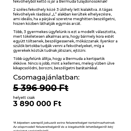
fekvőhelyből kettő is jár a Bermuda tulajdonosoknak!
2 széles fekvőhely közé 3 ülőhely lett kialakítva. A tágas
fekvőhelyek ráadásul „L” alakban kerültek elhelyezésre,
ami ideális, ha a párjával szeretne meghitten beszélgetni,
hiszen közben láthatják egymás arcát.
Több, 3 gyermekes ügyfelünk is ezt a modellt választotta,
mert tökéletesen alkalmas arra, hogy bármely kora estét
együtt töltsenek, beszélgessenek, mókázzanak. Ilyenkor a
szülők birtokba tudják venni a fekvőhelyeket, míg a
gyerekek köztük tudnak játszani, ejtőzni.
Több ügyfelünk állítja, hogy a Bermuda a kertipartik
ékköve. Nincs is jobb, mint a kellemes, meleg vízben ülve
kikapcsolódni, borozni, beszélgetni barátainkkal.
Csomagajánlatban:
5 396 900 Ft
helyett csak
3 890 000 Ft
*A képeken szereplő jakuzzik extra felszereltséget tartalmazhatnak.
Az alapmodell felszereltségéről és a kiegészítők lehetőségeiről kérj
ajánlatot szakértőnktől.