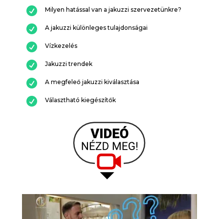

Milyen hatással van a jakuzzi szervezetünkre?

A jakuzzi különleges tulajdonságai

Vízkezelés

Jakuzzi trendek

A megfeleő jakuzzi kiválasztása

Választható kiegészítők