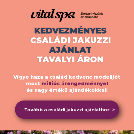
KEDVEZMÉNYES
CSALÁDI JAKUZZI
AJÁNLAT
TAVALYI ÁRON
Vigye haza a család kedvenc modelljét
most
milliós árengedménnyel
és nagy értékű ajándékokkal!
Tovább a családi jakuzzi ajánlathoz