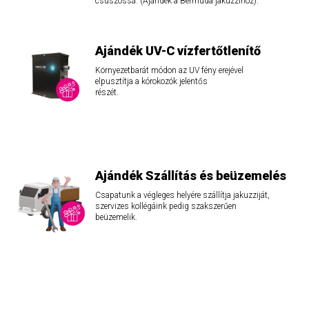
csúszóssá. (Ajándék a Bermuda jakuzzihoz).
Ajándék UV-C vízfertőtlenítő
Környezetbarát módon az UV fény erejével
elpusztítja a kórokozók jelentős
részét.
Ajándék Szállítás és beüzemelés
Csapatunk a végleges helyére szállítja jakuzziját,
szervizes kollégáink pedig szakszerűen
beüzemelik.