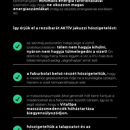
tartományban
minimális energia ráfordításával
üzemelni úgy, hogy
ne okozzon magas
energiaszámlákat
(még az elszálló energiaárak korában
se).
Így érjük el a rezsibarát AKTÍV jakuzzi hőszigetelést:
az akrilhéj poliuretán habja segít a vízhő

szabályozásában:
télen nem hagyja kihűlni,
nyáron nem hagyja túlmelegedni a vizet!
Ön
dönti el, hogy hány fokos legyen a víz, a PU-hab és a
többi tényező pedig „végrehajtja” amit kell.
a faburkolat belső részét hőszigeteltük,
hogy

a medence gépészetének hője ne a külvilágba szökjön,
hanem a vizet temperálhassuk vele.
a masszázspumpák által generált hőt bent tartjuk a

medencetest és a faburkolat közötti térben, így ez is
segít abban, hogy a
VitalSpa
masszázsmedencék hőháztartása
kiegyensúlyozódjon.
hőszigeteltük a talapzatot és az
