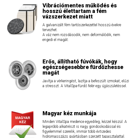
Vibrációmentes működés és
hosszú élettartam a fém
vázszerkezet miatt
A galvanizált fém tartószerkezettel hosszú évekre
tervezhet.
A váz nem rozsdásodik, nem deformálódik, nem
engedi el magát.
Erős, állítható fúvókák, hogy
egészségesebbre fürdőzhesse
magát
Javítja a vérkeringést, lazítja a befeszült izmokat, elűzi
a stresszt. A VitalSpa-fürdő felér egy újjászületéssel.
Magyar kéz munkája
Minden VitalSpa medence egyedileg, kézzel készül. A
legapróbb alkatrészt is nagy gondoskodással és
figyelemmel szerelik, immár több évtizedes
hidromasszázs gyártásban szerzett tapasztalattal.