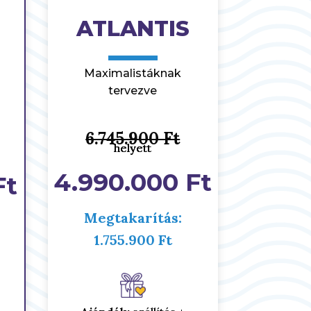
ATLANTIS
Maximalistáknak
tervezve
6.745.900 Ft
helyett
helyett
helyett
4.990.000 Ft
Ft
Megtakarítás:
1.755.900 Ft