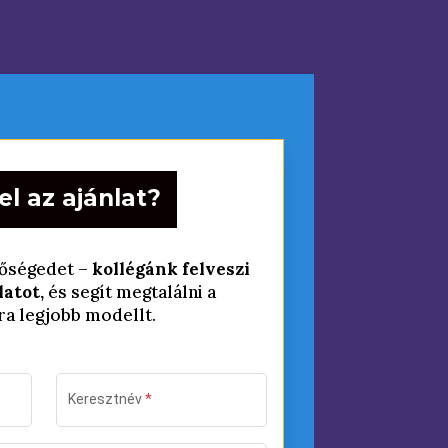
el az ajánlat?
tőségedet –
kollégánk felveszi
latot,
és segít megtalálni a
a legjobb modellt.