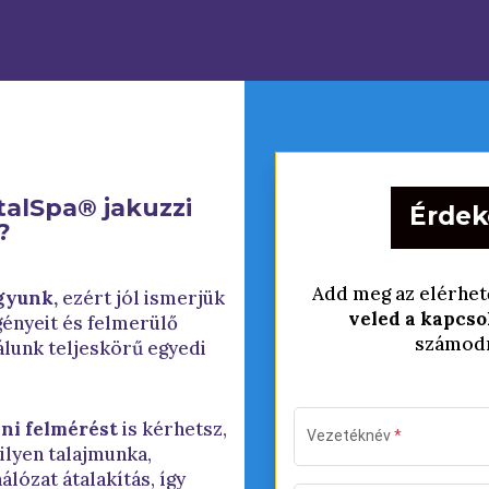
talSpa® jakuzzi
Érdek
?
Add meg az elérhe
gyunk,
ezért jól ismerjük
veled a kapcso
gényeit és felmerülő
számodr
álunk teljeskörű egyedi
ni felmérést
is kérhetsz,
ilyen talajmunka,
lózat átalakítás, így