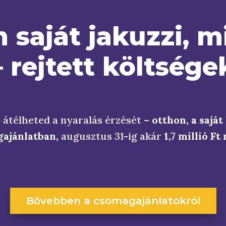
saját jakuzzi, 
 rejtett költsége
 átélheted a nyaralás érzését –
otthon, a sajá
ajánlatban,
augusztus 31-ig akár
1,7 millió Ft
Bővebben a csomagajánlatokról