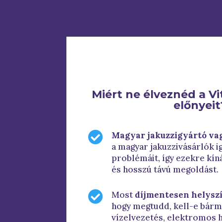
Miért ne élveznéd a Vi
előnyeit

Magyar jakuzzigyártó va
a magyar jakuzzivásárlók i
problémáit, így ezekre kín
és hosszú távú megoldást.

Most
díjmentesen helyszí
hogy megtudd, kell-e bárm
vízelvezetés, elektromos há