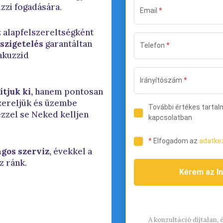
zzi fogadására.
 alapfelszereltségként
szigetelés
garantáltan
jakuzzid
tjuk ki,
hanem pontosan
szereljük és üzembe
ezzel se Neked kelljen
gos szerviz,
évekkel a
z ránk.
A konzultáció díjtalan,