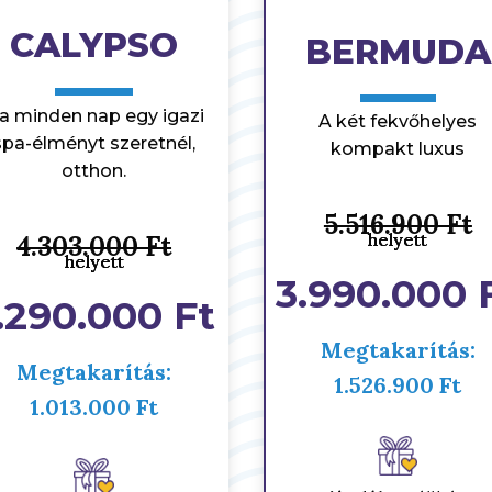
CALYPSO
BERMUDA
a minden nap egy igazi
A két fekvőhelyes
spa-élményt szeretnél,
kompakt luxus
otthon.
5.516.900 Ft
helyett
helyett
helyett
4.303.000 Ft
helyett
helyett
helyett
3.990.000 
.290.000 Ft
Megtakarítás:
Megtakarítás:
1.526.900 Ft
1.013.000 Ft