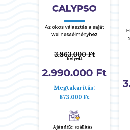
CALYPSO
Az okos választás a saját
H
wellnessélményhez
3.863.000 Ft
helyett
helyett
helyett
2.990.000 Ft
3
Megtakarítás:
873.000 Ft
Ajándék:
szállítás +