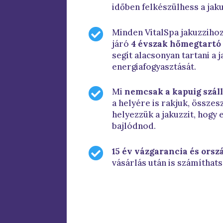
időben felkészülhess a jaku

Minden VitalSpa jakuzzihoz
járó
4 évszak hőmegtartó 
segít alacsonyan tartani a 
energiafogyasztását.

Mi
nemcsak a kapuig szállí
a helyére is rakjuk, össze
helyezzük a jakuzzit, hogy 
bajlódnod.

15 év vázgarancia és orszá
vásárlás után is számíthats