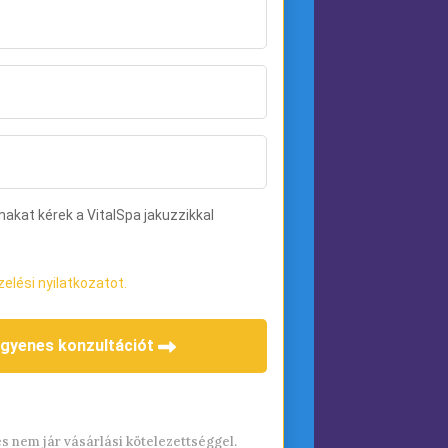
 és nem jár vásárlási kötelezettséggel.