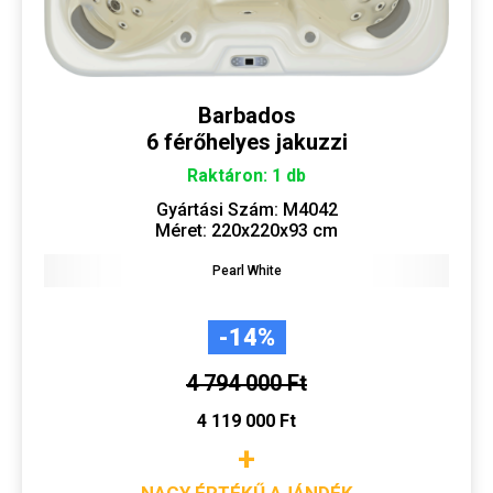
Barbados
6 férőhelyes jakuzzi
Raktáron: 1 db
Gyártási Szám: M4042
Méret: 220x220x93 cm
Pearl White
-14%
4 794 000 Ft
4 119 000 Ft
+