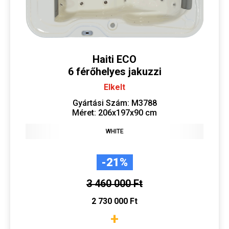
Haiti ECO
6 férőhelyes jakuzzi
Elkelt
Gyártási Szám: M3788
Méret: 206x197x90 cm
WHITE
-21%
3 460 000 Ft
2 730 000 Ft
+