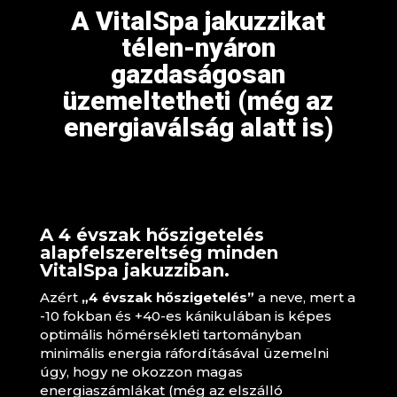
A VitalSpa jakuzzikat
télen-nyáron
gazdaságosan
üzemeltetheti (még az
energiaválság alatt is)
A 4 évszak hőszigetelés
alapfelszereltség minden
VitalSpa jakuzziban.
Azért
„4 évszak hőszigetelés”
a neve, mert a
-10 fokban és +40-es kánikulában is képes
optimális hőmérsékleti tartományban
minimális energia ráfordításával üzemelni
úgy, hogy ne okozzon magas
energiaszámlákat (még az elszálló