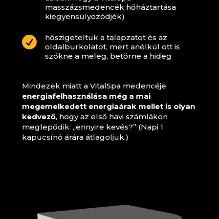
masszázsmedencék hőháztartása
kiegyensúlyozódjék)
hőszigeteltük a talapzatot és az

oldalburkolatot, mert anélkül ott is
szökne a meleg, betörne a hideg
Mindezek miatt a VitalSpa medencéje
energiafelhasználása még a mai
megemelkedett energiaárak mellet is olyan
kedvező
, hogy az első havi számlákon
meglepődik: „ennyire kevés?” (Napi 1
kapucsínó árára átlagoljuk.)