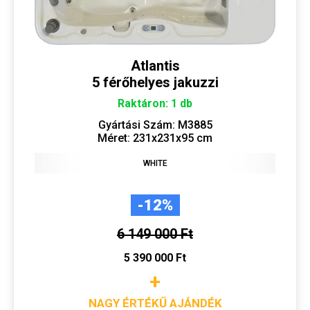
Atlantis
5 férőhelyes jakuzzi
Raktáron: 1 db
Gyártási Szám: M3885
Méret: 231x231x95 cm
WHITE
-12%
6 149 000 Ft
5 390 000 Ft
+
NAGY ÉRTÉKŰ AJÁNDÉK