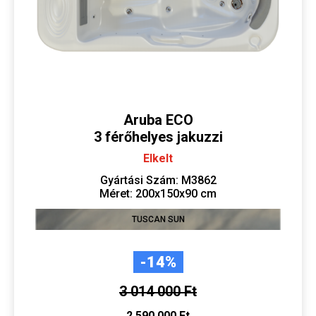
Aruba ECO
3 férőhelyes jakuzzi
Elkelt
Gyártási Szám: M3862
Méret: 200x150x90 cm
TUSCAN SUN
-14%
3 014 000 Ft
2 590 000 Ft