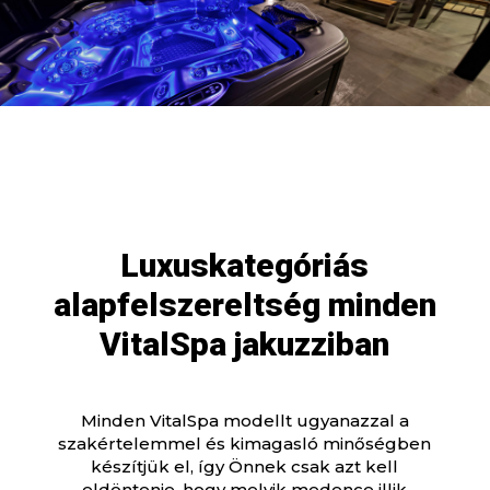
Luxuskategóriás
alapfelszereltség minden
VitalSpa jakuzziban
Minden VitalSpa modellt ugyanazzal a
szakértelemmel és kimagasló minőségben
készítjük el, így Önnek csak azt kell
eldöntenie, hogy melyik medence illik