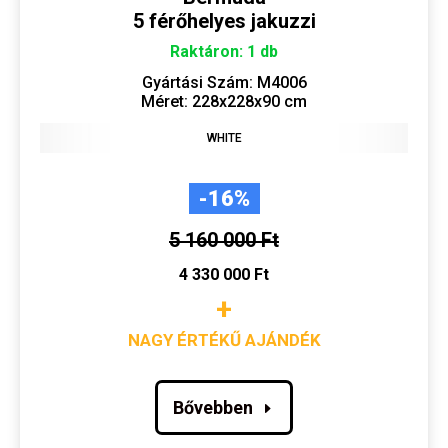
5 férőhelyes jakuzzi
Raktáron: 1 db
Gyártási Szám: M4006
Méret:
228x228x90 cm
WHITE
-16%
5 160 000 Ft
4 330 000 Ft
+
NAGY ÉRTÉKŰ AJÁNDÉK
Bővebben