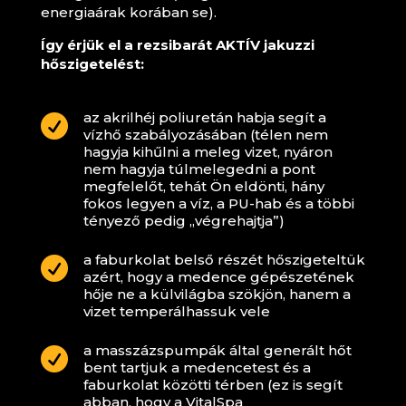
energiaárak korában se).
Így érjük el a rezsibarát AKTÍV jakuzzi
hőszigetelést:
az akrilhéj poliuretán habja segít a

vízhő szabályozásában (télen nem
hagyja kihűlni a meleg vizet, nyáron
nem hagyja túlmelegedni a pont
megfelelőt, tehát Ön eldönti, hány
fokos legyen a víz, a PU-hab és a többi
tényező pedig „végrehajtja”)
a faburkolat belső részét hőszigeteltük

azért, hogy a medence gépészetének
hője ne a külvilágba szökjön, hanem a
vizet temperálhassuk vele
a masszázspumpák által generált hőt

bent tartjuk a medencetest és a
faburkolat közötti térben (ez is segít
abban, hogy a VitalSpa