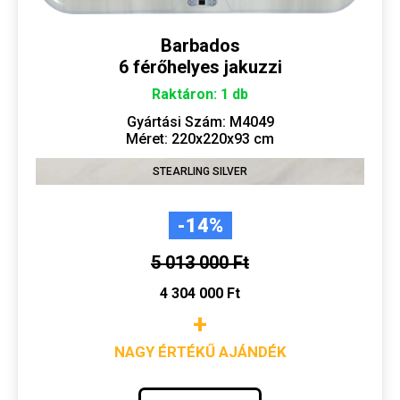
Barbados
6 férőhelyes jakuzzi
Raktáron: 1 db
Gyártási Szám: M4049
Méret: 220x220x93 cm
STEARLING SILVER
-14%
5 013 000 Ft
4 304 000 Ft
+
NAGY ÉRTÉKŰ AJÁNDÉK