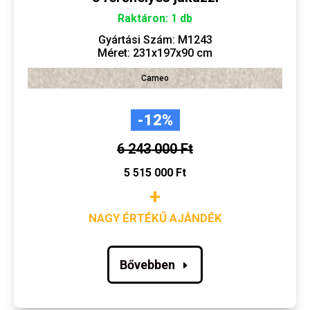
Raktáron: 1 db
Gyártási Szám: M1243
Méret: 231x197x90 cm
Cameo
-12%
6 243 000 Ft
5 515 000 Ft
+
NAGY ÉRTÉKŰ AJÁNDÉK
Bővebben